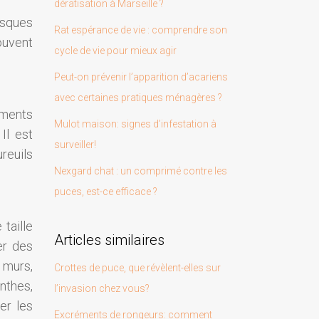
dératisation à Marseille ?
isques
Rat espérance de vie : comprendre son
ouvent
cycle de vie pour mieux agir
Peut-on prévenir l’apparition d’acariens
avec certaines pratiques ménagères ?
ements
Mulot maison: signes d’infestation à
Il est
surveiller!
ureuils
Nexgard chat : un comprimé contre les
puces, est-ce efficace ?
taille
Articles similaires
er des
 murs,
Crottes de puce, que révèlent-elles sur
inthes,
l’invasion chez vous?
er les
Excréments de rongeurs: comment