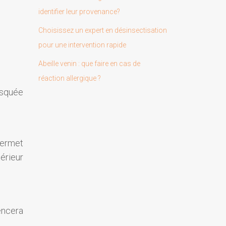
identifier leur provenance?
Choisissez un expert en désinsectisation
pour une intervention rapide
Abeille venin : que faire en cas de
réaction allergique ?
asquée
 permet
térieur
uencera