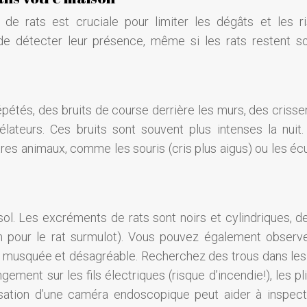
on de rats est cruciale pour limiter les dégâts et les r
 de détecter leur présence, même si les rats restent s
épétés, des bruits de course derrière les murs, des criss
ateurs. Ces bruits sont souvent plus intenses la nuit. 
tres animaux, comme les souris (cris plus aigus) ou les éc
l. Les excréments de rats sont noirs et cylindriques, de 
cm pour le rat surmulot). Vous pouvez également observ
te, musquée et désagréable. Recherchez des trous dans les
ement sur les fils électriques (risque d’incendie!), les pl
lisation d’une caméra endoscopique peut aider à inspect