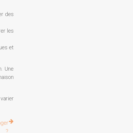
er des
er les
ques et
n. Une
maison
varier
ager
?