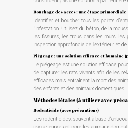
constituent pas une solution à part entière
Bouchage des accès : une étape primordiale
Identifier et boucher tous les points d’en
l’infestation. Utilisez du béton, de la mou
les fissures, les trous dans les murs, les
inspection approfondie de l’extérieur et de 
Piégeage : une solution efficace et humaine (p
Le piégeage est une solution efficace pour
de capturer les rats vivants afin de les re
efficaces mais entraînent la mort des anim
des enfants et des animaux domestiques.
Méthodes létales (à utiliser avec préc
Rodenticide (avec précautions)
Les rodenticides, souvent à base d’anticoag
risque important pour les animaux domestiq