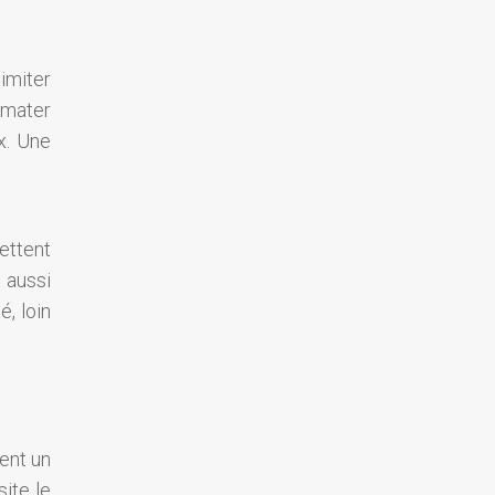
imiter
olmater
x. Une
ettent
t aussi
, loin
tent un
ite le