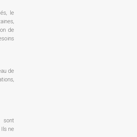
és, le
zaines,
ion de
esoins
eau de
tions,
s sont
Ils ne