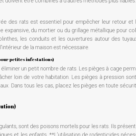
 et doivent être combinés à d’autres méthodes plus fiables.
trée des rats est essentiel pour empêcher leur retour et l
sse expansive, du mortier ou du grillage métallique pour c
 plinthes, les conduits et les ouvertures autour des tuyau
l’intérieur de la maison est nécessaire.
our petites infestations)
 éliminer un petit nombre de rats. Les pièges à cage perm
lâcher loin de votre habitation. Les pièges à pression son
aux. Dans tous les cas, placez les pièges en toute sécurité
aution)
ulants, sont des poisons mortels pour les rats. Ils présen
ues et les enfants. **L’utilisation de rodenticides nécess