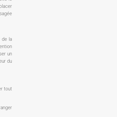
placer
isagée
 de la
ention
ser un
eur du
er tout
ranger