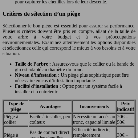
pour capturer les chenilles lors de leur descente.
Critères de sélection d’un piège
Sélectionner le bon piège est essentiel pour assurer sa performance.
Plusieurs critères doivent être pris en compte, allant de la taille de
votre arbre à votre budget et à vos préoccupations
environnementales. Examinez attentivement les options disponibles
et sélectionnez celle qui correspond le mieux à vos besoins et à votre
situation.
Taille de l’arbre :
Assurez-vous que le collier ou la bande de
glu est adapté au diamètre du tronc.
Niveau d’infestation :
Un piège plus sophistiqué peut être
nécessaire en cas d’infestation importante.
Facilité d’installation :
Optez pour un système facile à
installer et à entretenir.
Type de
Prix
Avantages
Inconvénients
piège
indicatif
Piège à
Facile à installer, peu
Nécessite un accès au
20€ –
collier
coûteux
tronc, capacité limitée
50€
Efficacité indirecte,
Pas de contact direct
Piège à
remplacement
30€ –
avec les chenilles,